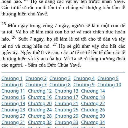
hoàn hảo.
Họ sẽ dâng các vật ấy lên trước nhan Yavê.
Các tư tế sẽ rắc muối lên trên chúng và thượng tiến làm lễ
thượng hiến cho Yavê.
25
Mỗi ngày trong vòng 7 ngày, ngươi sẽ làm một con dê
tạ tội. Và họ sẽ làm một con bò tơ và một chiên đực hoàn
26
hảo.
Suốt 7 ngày, họ sẽ làm lễ xá tội cho tế đàn và tẩy
27
uế nó và cung hiến nó.
Họ sẽ giữ như vậy cho hết các
ngày ấy. Ngày thứ 8 về sau, các tư tế sẽ tế lên tế đàn các lễ
thượng hiến và kỳ an của họ. Và Ta sẽ rủ lòng thương đoái
các ngươi. - Sấm của Ðức Chúa Yavê.
Chương 1
Chương 2
Chương 3
Chương 4
Chương 5
Chương 6
Chương 7
Chương 8
Chương 9
Chương 10
Chương 11
Chương 12
Chương 13
Chương 14
Chương 15
Chương 16
Chương 17
Chương 18
Chương 19
Chương 20
Chương 21
Chương 22
Chương 23
Chương 24
Chương 25
Chương 26
Chương 27
Chương 28
Chương 29
Chương 30
Chương 31
Chương 32
Chương 33
Chương 34