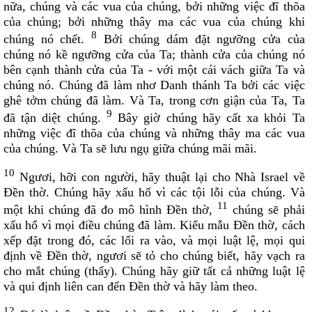
Danh sách khu Du Sinh
nữa, chúng và các vua của chúng, bởi những việc đĩ thõa
của chúng; bởi những thây ma các vua của chúng khi
Danh sách khu Bảo Lộc
8
chúng nó chết.
Bởi chúng dám đặt ngưỡng cửa của
THÁNH CA
chúng nó kề ngưỡng cửa của Ta; thành cửa của chúng nó
bên cạnh thành cửa của Ta - với một cái vách giữa Ta và
Download LỜI BÀI HÁT
chúng nó. Chúng đã làm nhơ Danh thánh Ta bởi các việc
Danh sách bài hát MP3
ghê tởm chúng đã làm. Và Ta, trong cơn giận của Ta, Ta
Danh sách Album
9
đã tận diệt chúng.
Bây giờ chúng hãy cất xa khỏi Ta
những việc đĩ thõa của chúng và những thây ma các vua
Danh sách bài hát
của chúng. Và Ta sẽ lưu ngụ giữa chúng mãi mãi.
Thánh ca trong Thánh Lễ
10
Ngươi, hỡi con người, hãy thuật lại cho Nhà Israel về
Tải về (file pdf và encore)
Ðền thờ. Chúng hãy xấu hổ vì các tội lỗi của chúng. Và
TÀI LIỆU
11
một khi chúng đã đo mô hình Ðền thờ,
chúng sẽ phải
xấu hổ vì mọi điều chúng đã làm. Kiểu mẫu Ðền thờ, cách
Các mẫu phiếu đăng ký
xếp đặt trong đó, các lối ra vào, và mọi luật lệ, mọi qui
Lịch sử Giáo xứ
định về Ðền thờ, ngươi sẽ tỏ cho chúng biết, hãy vạch ra
cho mắt chúng (thấy). Chúng hãy giữ tất cả những luật lệ
Đôi nét về Giáo xứ ...
và qui định liên can đến Ðền thờ và hãy làm theo.
12