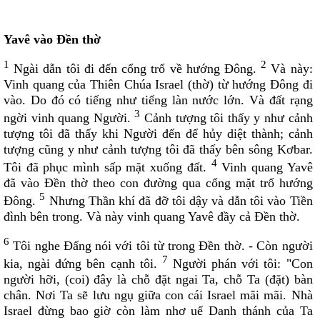
Kinh Thánh Cựu Ước (Bản dịch Việt ngữ của Nhóm Phiên
Dịch Các Giờ Kinh Phụng Vụ)
Yavê vào Ðền thờ
Kinh Thánh Cựu Ước (Bản dịch Việt Ngữ của Linh Mục
Nguyễn Thế Thuấn, CSsR.)
1
2
Ngài dẫn tôi đi đến cổng trổ về hướng Ðông.
Và này:
Kinh Thánh MP3
Vinh quang của Thiên Chúa Israel (thờ) từ hướng Ðông đi
Kinh Thánh Tân Ước MP3
vào. Do đó có tiếng như tiếng làn nước lớn. Và đất rạng
3
THÁNH KINH CỰU ƯỚC MP3
ngời vinh quang Người.
Cảnh tượng tôi thấy y như cảnh
tượng tôi đã thấy khi Người đến để hủy diệt thành; cảnh
HỘI ĐOÀN
tượng cũng y như cảnh tượng tôi đã thấy bên sông Kơbar.
4
Tôi đã phục mình sấp mặt xuống đất.
Giới Gia Trưởng
Vinh quang Yavê
đã vào Ðền thờ theo con đường qua cổng mặt trổ hướng
Thu chi Gia trưởng
5
Ðông.
Nhưng Thần khí đã đỡ tôi dậy và dẫn tôi vào Tiền
Danh sách Gia trưởng
đình bên trong. Và này vinh quang Yavê đầy cả Ðền thờ.
Giáo khu
6
Tôi nghe Ðấng nói với tôi từ trong Ðền thờ. - Còn người
DS giáo dân Vinh Sơn
7
kia, ngài đứng bên cạnh tôi.
Người phán với tôi: "Con
Danh sách khu Mai Liên
người hỡi, (coi) đây là chỗ đặt ngai Ta, chỗ Ta (đặt) bàn
chân. Nơi Ta sẽ lưu ngụ giữa con cái Israel mãi mãi. Nhà
Danh sách khu Thánh Mẫu
Israel đừng bao giờ còn làm nhơ uế Danh thánh của Ta