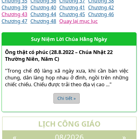
Chương 35
Chương 36
Chương 37
Chương 38
Chương 39
Chương 40
Chương 41
Chương 42
Chương 43
Chương 44
Chương 45
Chương 46
Chương 47
Chương 48
Quay lại mục lục
Suy Niệm Lời Chúa Hằng Ngày
Ông thật có phúc (28.8.2022 – Chúa Nhật 22
Thường Niên, Năm C)
"Trong chế độ làng xã ngày xưa, khi cần bàn việc
chung, dân làng họp nhau ở đình, ngồi trên những
chiếc chiếu. Chiếu được trải theo địa vị cao ..."
Chi tiết »
LỊCH CÔNG GIÁO
«
08/2026
»