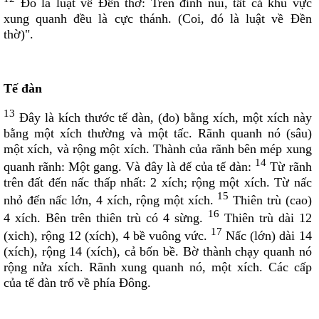
Ðó là luật về Ðền thờ: Trên đỉnh núi, tất cả khu vực
xung quanh đều là cực thánh. (Coi, đó là luật về Ðền
thờ)".
Tế đàn
13
Ðây là kích thước tế đàn, (đo) bằng xích, một xích này
bằng một xích thường và một tấc. Rãnh quanh nó (sâu)
một xích, và rộng một xích. Thành của rãnh bên mép xung
14
quanh rãnh: Một gang. Và đây là đế của tế đàn:
Từ rãnh
trên đất đến nấc thấp nhất: 2 xích; rộng một xích. Từ nấc
15
nhỏ đến nấc lớn, 4 xích, rộng một xích.
Thiên trù (cao)
16
4 xích. Bên trên thiên trù có 4 sừng.
Thiên trù dài 12
17
(xich), rộng 12 (xích), 4 bề vuông vức.
Nấc (lớn) dài 14
(xích), rộng 14 (xích), cả bốn bề. Bờ thành chạy quanh nó
rộng nửa xích. Rãnh xung quanh nó, một xích. Các cấp
của tế đàn trổ về phía Ðông.