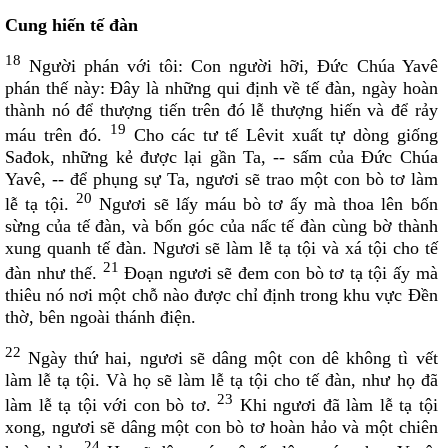
Cung hiến tế đàn
18
Người phán với tôi: Con người hỡi, Ðức Chúa Yavê
phán thế này: Ðây là những qui định về tế đàn, ngày hoàn
thành nó để thượng tiến trên đó lễ thượng hiến và để rảy
19
máu trên đó.
Cho các tư tế Lêvit xuất tự dòng giống
Sađok, những kẻ được lại gần Ta, -- sấm của Ðức Chúa
Yavê, -- để phụng sự Ta, ngươi sẽ trao một con bò tơ làm
20
lễ tạ tội.
Ngươi sẽ lấy máu bò tơ ấy mà thoa lên bốn
sừng của tế đàn, và bốn góc của nấc tế đàn cùng bờ thành
xung quanh tế đàn. Ngươi sẽ làm lễ tạ tội và xá tội cho tế
21
đàn như thế.
Ðoạn ngươi sẽ đem con bò tơ tạ tội ấy mà
thiêu nó nơi một chỗ nào được chỉ định trong khu vực Ðền
thờ, bên ngoài thánh điện.
22
Ngày thứ hai, ngươi sẽ dâng một con dê không tì vết
làm lễ tạ tội. Và họ sẽ làm lễ tạ tội cho tế đàn, như họ đã
23
làm lễ tạ tội với con bò tơ.
Khi ngươi đã làm lễ tạ tội
xong, ngươi sẽ dâng một con bò tơ hoàn hảo và một chiên
24