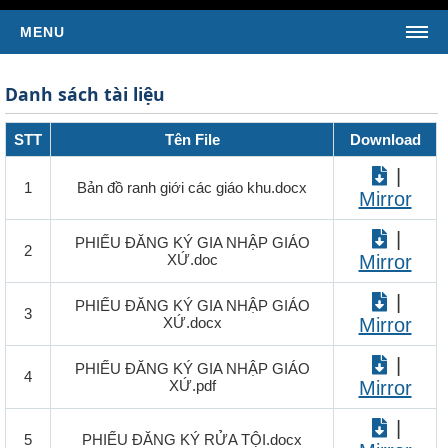
MENU
TRANG CHỦ
Danh sách tài liệu
TIN TỨC
STT
Tên File
Download
Tin Giáo Hội Hoàn Vũ
|
Tin Giáo Hội Việt Nam
1
Bản đồ ranh giới các giáo khu.docx
Mirror
Tin Giáo Xứ
|
Tin Tổng Hợp
PHIẾU ĐĂNG KÝ GIA NHẬP GIÁO
2
XỨ.doc
Mirror
KINH THÁNH
|
PHIẾU ĐĂNG KÝ GIA NHẬP GIÁO
SÁCH TÂN ƯỚC
3
XỨ.docx
Mirror
Kinh Thánh Tân Ước (Bản dịch của LM Nguyễn Thế
Thuấn)
|
PHIẾU ĐĂNG KÝ GIA NHẬP GIÁO
4
Kinh Thánh Tân Ước (Bản dịch Việt ngữ của Nhóm Phiên
XỨ.pdf
Mirror
Dịch Các Giờ Kinh Phụng Vụ)
|
SÁCH CỰU ƯỚC
5
PHIẾU ĐĂNG KÝ RỬA TỘI.docx