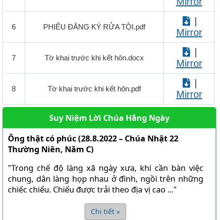
Mirror
Kinh Thánh Cựu Ước (Bản dịch Việt ngữ của Nhóm Phiên
Dịch Các Giờ Kinh Phụng Vụ)
|
6
PHIẾU ĐĂNG KÝ RỬA TỘI.pdf
Kinh Thánh Cựu Ước (Bản dịch Việt Ngữ của Linh Mục
Mirror
Nguyễn Thế Thuấn, CSsR.)
Kinh Thánh MP3
|
7
Tờ khai trước khi kết hôn.docx
Mirror
Kinh Thánh Tân Ước MP3
THÁNH KINH CỰU ƯỚC MP3
|
8
Tờ khai trước khi kết hôn.pdf
Mirror
HỘI ĐOÀN
Giới Gia Trưởng
Suy Niệm Lời Chúa Hằng Ngày
Thu chi Gia trưởng
Ông thật có phúc (28.8.2022 – Chúa Nhật 22
Danh sách Gia trưởng
Thường Niên, Năm C)
Giáo khu
"Trong chế độ làng xã ngày xưa, khi cần bàn việc
DS giáo dân Vinh Sơn
chung, dân làng họp nhau ở đình, ngồi trên những
chiếc chiếu. Chiếu được trải theo địa vị cao ..."
Danh sách khu Mai Liên
Danh sách khu Thánh Mẫu
Chi tiết »