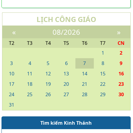
Danh sách khu Du Sinh
Danh sách khu Bảo Lộc
LỊCH CÔNG GIÁO
THÁNH CA
«
08/2026
»
Download LỜI BÀI HÁT
Danh sách bài hát MP3
T2
T3
T4
T5
T6
T7
CN
Danh sách Album
1
2
Danh sách bài hát
3
4
5
6
7
8
9
Thánh ca trong Thánh Lễ
10
11
12
13
14
15
16
Tải về (file pdf và encore)
17
18
19
20
21
22
23
TÀI LIỆU
24
25
26
27
28
29
30
Các mẫu phiếu đăng ký
31
Lịch sử Giáo xứ
Đôi nét về Giáo xứ ...
Tìm kiếm Kinh Thánh