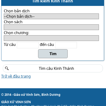
Danh sách khu Du Sinh
Tìm kiếm Kinh Thánh
Danh sách khu Bảo Lộc
Chọn bản dịch
THÁNH CA
Chọn sách
Download LỜI BÀI HÁT
Danh sách bài hát MP3
Chọn chương:
Danh sách Album
Từ câu
đến câu
Danh sách bài hát
Thánh ca trong Thánh Lễ
Tải về (file pdf và encore)
TÀI LIỆU
Trở về đầu trang
Các mẫu phiếu đăng ký
Lịch sử Giáo xứ
Đôi nét về Giáo xứ ...
© 2014 - Giáo xứ Vinh Sơn, Bình Dương
GIÁO XỨ VINH SƠN