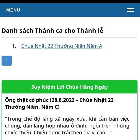
MENU
TRANG CHỦ
Danh sách Thánh ca cho Thánh lễ
TIN TỨC
Chúa Nhật 22 Thường Niên Năm A
Tin Giáo Hội Hoàn Vũ
Tin Giáo Hội Việt Nam
1
Tin Giáo Xứ
Tin Tổng Hợp
KINH THÁNH
Suy Niệm Lời Chúa Hằng Ngày
SÁCH TÂN ƯỚC
Ông thật có phúc (28.8.2022 – Chúa Nhật 22
Kinh Thánh Tân Ước (Bản dịch của LM Nguyễn Thế
Thường Niên, Năm C)
Thuấn)
"Trong chế độ làng xã ngày xưa, khi cần bàn việc
Kinh Thánh Tân Ước (Bản dịch Việt ngữ của Nhóm Phiên
Dịch Các Giờ Kinh Phụng Vụ)
chung, dân làng họp nhau ở đình, ngồi trên những
chiếc chiếu. Chiếu được trải theo địa vị cao ..."
SÁCH CỰU ƯỚC