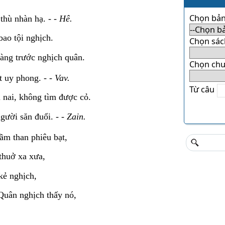
Chọn bản
thù nhàn hạ. - -
Hê.
bao tội nghịch.
Chọn sác
đàng trước nghịch quân.
Chọn ch
t uy phong. - -
Vav.
Từ câu
 nai, không tìm được cỏ.
người săn đuổi. - -
Zain.
m than phiêu bạt,
 thuở xa xưa,
kẻ nghịch,
 Quân nghịch thấy nó,