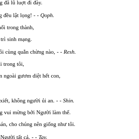
g đã lũ luợt đi đày.
 đều lật lọng! - -
Qoph.
ối trong thành,
 trì sinh mạng.
ôi cùng quẫn chừng nào, - -
Resh.
 trong tôi,
ên ngoài gươm diệt hết con,
iết, không người ủi an. - -
Shin.
ng vui mừng bởi Người làm thế.
án, cho chúng nên giống như tôi.
Người tất cả, - -
Tav.