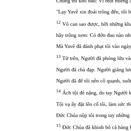
Chúng thí kho báu: Vì một miếng ă
"Lạy Yavê xin đoái trông đến, tôi 
12
Vô can sao được, hỡi những khá
hãy trông xem: Có đớn đau nào như
Mà Yavê đã đánh phạt tôi vào ngày
13
Từ trên, Người đã phóng lửa vào
Người đã chà đạp. Người giăng lướ
Người đã để tôi nên cô quạnh, suố
14
Ách tội đè nặng, do tay Người kế
Tội vạ ấy đặt lên cổ tôi, làm sức t6
Ðức Chúa nộp tôi trong tay những 
15
Ðức Chúa đã khinh bỏ cả hàng hà