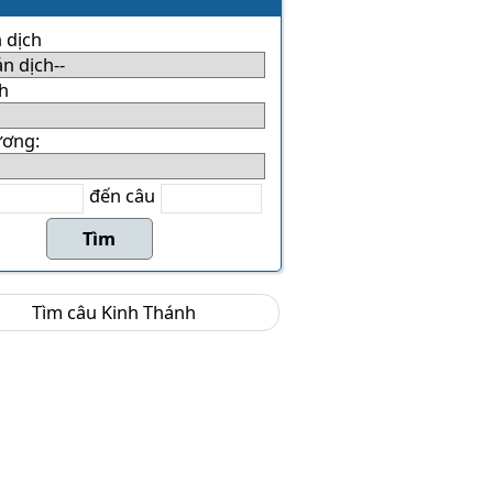
 dịch
h
ương:
đến câu