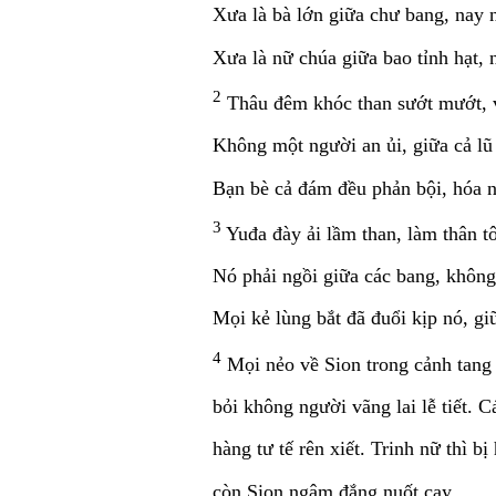
Xưa là bà lớn giữa chư bang, nay 
Xưa là nữ chúa giữa bao tỉnh hạt, 
2
Thâu đêm khóc than sướt mướt, v
Không một người an ủi, giữa cả lũ 
Bạn bè cả đám đều phản bội, hóa n
3
Yuđa đày ải lầm than, làm thân tô
Nó phải ngồi giữa các bang, không 
Mọi kẻ lùng bắt đã đuổi kịp nó, g
4
Mọi nẻo về Sion trong cảnh tang
bỏi không người vãng lai lễ tiết. 
hàng tư tế rên xiết. Trinh nữ thì b
còn Sion ngậm đắng nuốt cay.