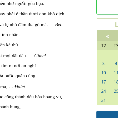
nên như người góa bụa.
nay phải è thân dưới đòn khổ dịch.
à lệ nhỏ đầm đìa gò má. - -
Bet.
«
tình nhân.
ên kẻ thù.
T2
T
i mọi dãi dầu. - -
Gimel.
3
4
tìm ra nơi an nghỉ.
10
1
iữa bước quẫn cùng.
17
1
 ma, - -
Ðalet.
24
2
Các cổng thành đều hóa hoang vu,
31
ị hành hung,