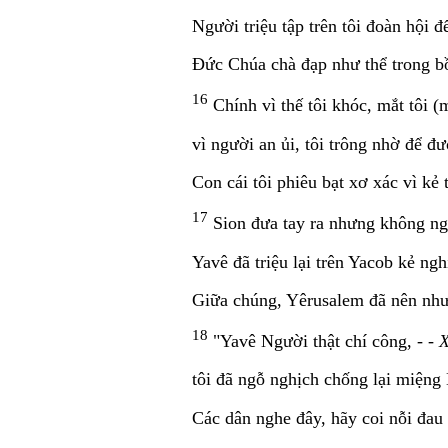
Người triệu tập trên tôi đoàn hội để
Ðức Chúa chà đạp như thể trong bồ
16
Chính vì thế tôi khóc, mắt tôi (m
vì người an ủi, tôi trông nhờ để đ
Con cái tôi phiêu bạt xơ xác vì kẻ 
17
Sion đưa tay ra nhưng không ngư
Yavê đã triệu lại trên Yacob kẻ ngh
Giữa chúng, Yêrusalem đã nên như
18
"Yavê Người thật chí công, - -
X
tôi đã ngỗ nghịch chống lại miệng
Các dân nghe đây, hãy coi nỗi đau 