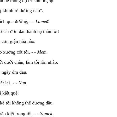
n để mong độ trì sinh mạng.
bị khinh rẻ dường nào".
ch qua đường, - -
Lameđ.
 cái đớn đau hành hạ thân tôi!
 cơn giận hỏa hào.
 xương cốt tôi, - -
Mem.
i dưới chân, làm tôi lộn nhào.
t ngày ốm đau.
t lại. - -
Nun.
i kiệt quệ.
kẻ tôi không thể đương đầu.
o kiệt trong tôi. - -
Samek.