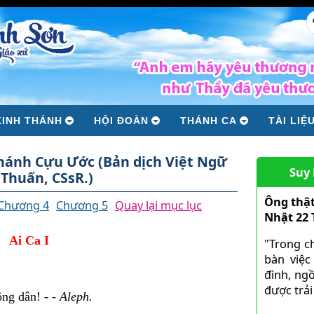
KINH THÁNH
HỘI ĐOÀN
THÁNH CA
TÀI LIỆ
Thánh Cựu Ước (Bản dịch Việt Ngữ
Suy
Thuấn, CSsR.)
Ông thật
Chương 4
Chương 5
Quay lại mục lục
Nhật 22
Ai Ca I
"Trong c
bàn việc
đình, ngồ
được trải 
ông dân! - -
Aleph.