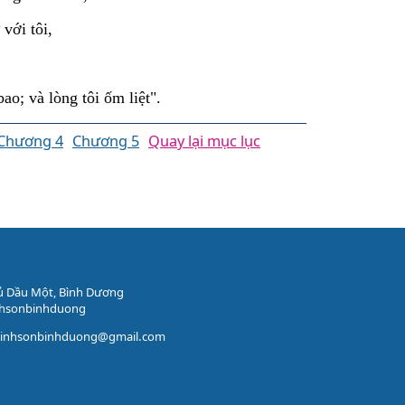
với tôi,
bao; và lòng tôi ốm liệt".
Chương 4
Chương 5
Quay lại mục lục
ủ Dầu Một, Bình Dương
nhsonbinhduong
vinhsonbinhduong@gmail.com