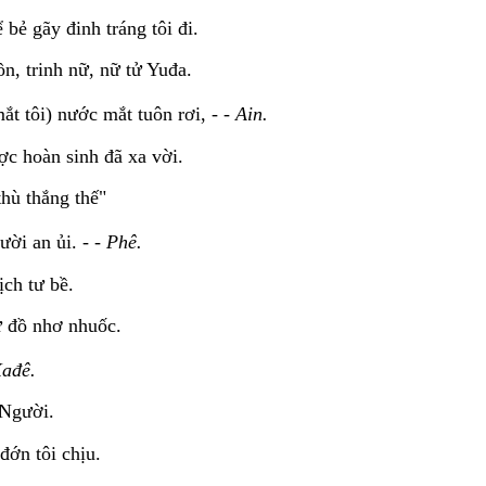
 bẻ gãy đinh tráng tôi đi.
n, trinh nữ, nữ tử Yuđa.
ắt tôi) nước mắt tuôn rơi, - -
Ain.
ược hoàn sinh đã xa vời.
thù thắng thế"
ời an ủi. - -
Phê.
ịch tư bề.
 đồ nhơ nhuốc.
ađê.
 Người.
đớn tôi chịu.