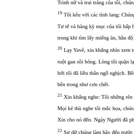
Trinh nữ và trai tráng của tôi, chún
19
Tôi kêu với các tình lang: Chúng
Tư tế và hàng kỳ mục của tôi hấp h
trong khi tìm lấy miếng ăn, hầu độ
20
Lạy Yavê, xin khấng nhìn xem t
ruột gan sôi bỏng. Lòng tôi quặn lại
bởi tôi đã liều thân ngỗ nghịch. B
bên trong như cơn chết.
21
Xin khấng nghe: Tôi những rên x
Mọi kẻ thù nghe tôi mắc họa, chú
Xin cho nó đến. Ngày Người đã ph
22
Sự dữ chúng làm hãy đến trước 