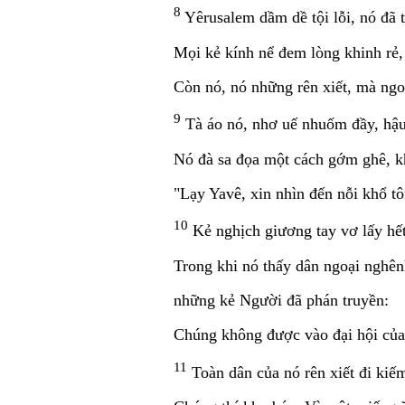
8
Yêrusalem dầm dề tội lỗi, nó đã 
Mọi kẻ kính nể đem lòng khinh rẻ, 
Còn nó, nó những rên xiết, mà ngo
9
Tà áo nó, nhơ uế nhuốm đầy, hậu
Nó đà sa đọa một cách gớm ghê, k
"Lạy Yavê, xin nhìn đến nỗi khổ tô
10
Kẻ nghịch giương tay vơ lấy hết
Trong khi nó thấy dân ngoại nghên
những kẻ Người đã phán truyền:
Chúng không được vào đại hội củ
11
Toàn dân của nó rên xiết đi kiế