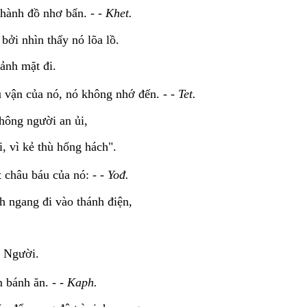
thành đồ nhơ bẩn. - -
Khet.
bởi nhìn thấy nó lõa lồ.
ảnh mặt đi.
 vận của nó, nó không nhớ đến. - -
Tet.
hông người an ủi,
i, vì kẻ thù hống hách".
 châu báu của nó: - -
Yođ.
h ngang đi vào thánh điện,
a Người.
m bánh ăn. - -
Kaph.