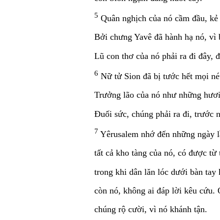
5
Quân nghịch của nó cầm đầu, kẻ 
Bởi chưng Yavê đã hành hạ nó, vì 
Lũ con thơ của nó phải ra đi đây, 
6
Nữ tử Sion đã bị tước hết mọi né
Trưởng lão của nó như những hươi
Ðuối sức, chúng phải ra đi, trước 
7
Yêrusalem nhớ đến những ngày lầ
tất cả kho tàng của nó, có được từ
trong khi dân lăn lóc dưới bàn tay 
còn nó, không ai đáp lời kêu cứu.
chúng rộ cười, vì nó khánh tận.