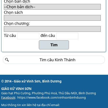
Danh sách khu Du Sinh
Chọn bản dịch
Danh sách khu Bảo Lộc
Chọn sách
THÁNH CA
Chọn chương:
Download LỜI BÀI HÁT
Danh sách bài hát MP3
Từ câu
đến câu
Danh sách Album
Danh sách bài hát
Thánh ca trong Thánh Lễ
Tải về (file pdf và encore)
TÀI LIỆU
Các mẫu phiếu đăng ký
© 2014 - Giáo xứ Vinh Sơn, Bình Dương
Lịch sử Giáo xứ
GIÁO XỨ VINH SƠN
Giáo hạt Phú Cường, Phường Phú Hoà, Thủ Dầu Một, Bình Dương
Đôi nét về Giáo xứ ...
Facebook
:
https://www.facebook.com/vinhsonbinhduong
Mọi thông tin xin liên hệ tại địa chỉ email: