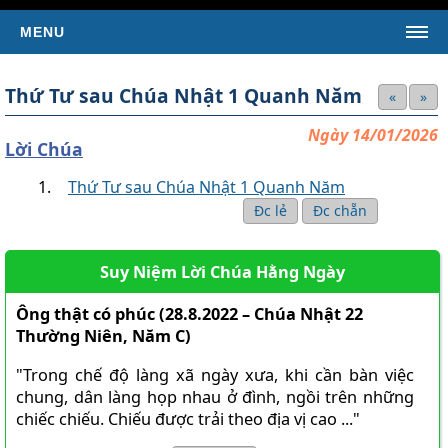
MENU
TRANG CHỦ
Thứ Tư sau Chúa Nhật 1 Quanh Năm
«
»
TIN TỨC
Ngày 14/01/2026
Tin Giáo Hội Hoàn Vũ
Lời Chúa
Tin Giáo Hội Việt Nam
Thứ Tư sau Chúa Nhật 1 Quanh Năm
Tin Giáo Xứ
Đc lẻ
Đc chẵn
Tin Tổng Hợp
Suy Niệm Lời Chúa Hằng Ngày
KINH THÁNH
SÁCH TÂN ƯỚC
Ông thật có phúc (28.8.2022 – Chúa Nhật 22
Thường Niên, Năm C)
Kinh Thánh Tân Ước (Bản dịch của LM Nguyễn Thế
Thuấn)
"Trong chế độ làng xã ngày xưa, khi cần bàn việc
Kinh Thánh Tân Ước (Bản dịch Việt ngữ của Nhóm Phiên
chung, dân làng họp nhau ở đình, ngồi trên những
Dịch Các Giờ Kinh Phụng Vụ)
chiếc chiếu. Chiếu được trải theo địa vị cao ..."
SÁCH CỰU ƯỚC