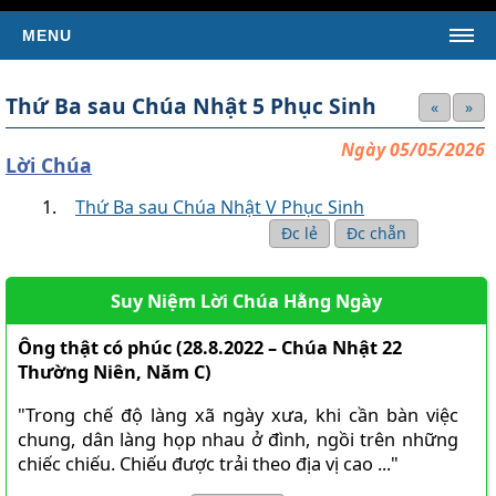
MENU
TRANG CHỦ
Thứ Ba sau Chúa Nhật 5 Phục Sinh
«
»
TIN TỨC
Ngày 05/05/2026
Tin Giáo Hội Hoàn Vũ
Lời Chúa
Tin Giáo Hội Việt Nam
Thứ Ba sau Chúa Nhật V Phục Sinh
Tin Giáo Xứ
Đc lẻ
Đc chẵn
Tin Tổng Hợp
Suy Niệm Lời Chúa Hằng Ngày
KINH THÁNH
SÁCH TÂN ƯỚC
Ông thật có phúc (28.8.2022 – Chúa Nhật 22
Thường Niên, Năm C)
Kinh Thánh Tân Ước (Bản dịch của LM Nguyễn Thế
Thuấn)
"Trong chế độ làng xã ngày xưa, khi cần bàn việc
Kinh Thánh Tân Ước (Bản dịch Việt ngữ của Nhóm Phiên
chung, dân làng họp nhau ở đình, ngồi trên những
Dịch Các Giờ Kinh Phụng Vụ)
chiếc chiếu. Chiếu được trải theo địa vị cao ..."
SÁCH CỰU ƯỚC