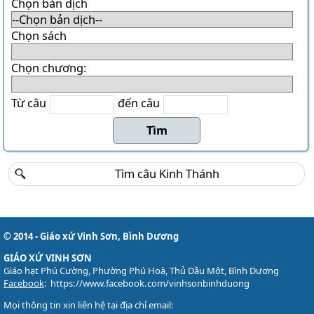
Danh sách khu Du Sinh
Chọn bản dịch
Danh sách khu Bảo Lộc
Chọn sách
THÁNH CA
Chọn chương:
Download LỜI BÀI HÁT
Danh sách bài hát MP3
Từ câu
đến câu
Danh sách Album
Danh sách bài hát
Thánh ca trong Thánh Lễ
Tải về (file pdf và encore)
TÀI LIỆU
Các mẫu phiếu đăng ký
© 2014 - Giáo xứ Vinh Sơn, Bình Dương
Lịch sử Giáo xứ
GIÁO XỨ VINH SƠN
Giáo hạt Phú Cường, Phường Phú Hoà, Thủ Dầu Một, Bình Dương
Đôi nét về Giáo xứ ...
Facebook
:
https://www.facebook.com/vinhsonbinhduong
Mọi thông tin xin liên hệ tại địa chỉ email: