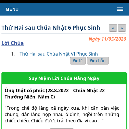
MENU
TRANG CHỦ
Thứ Hai sau Chúa Nhật 6 Phục Sinh
«
»
TIN TỨC
Ngày 11/05/2026
Tin Giáo Hội Hoàn Vũ
Lời Chúa
Tin Giáo Hội Việt Nam
Thứ Hai sau Chúa Nhật VI Phục Sinh
Tin Giáo Xứ
Đc lẻ
Đc chẵn
Tin Tổng Hợp
Suy Niệm Lời Chúa Hằng Ngày
KINH THÁNH
SÁCH TÂN ƯỚC
Ông thật có phúc (28.8.2022 – Chúa Nhật 22
Thường Niên, Năm C)
Kinh Thánh Tân Ước (Bản dịch của LM Nguyễn Thế
Thuấn)
"Trong chế độ làng xã ngày xưa, khi cần bàn việc
Kinh Thánh Tân Ước (Bản dịch Việt ngữ của Nhóm Phiên
chung, dân làng họp nhau ở đình, ngồi trên những
Dịch Các Giờ Kinh Phụng Vụ)
chiếc chiếu. Chiếu được trải theo địa vị cao ..."
SÁCH CỰU ƯỚC