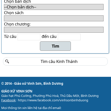
Danh sách khu Du Sinh
Chọn bản dịch
Danh sách khu Bảo Lộc
Chọn sách
THÁNH CA
Chọn chương:
Download LỜI BÀI HÁT
Danh sách bài hát MP3
Từ câu
đến câu
Danh sách Album
Danh sách bài hát
Thánh ca trong Thánh Lễ
Tải về (file pdf và encore)
TÀI LIỆU
Các mẫu phiếu đăng ký
© 2014 - Giáo xứ Vinh Sơn, Bình Dương
Lịch sử Giáo xứ
GIÁO XỨ VINH SƠN
Giáo hạt Phú Cường, Phường Phú Hoà, Thủ Dầu Một, Bình Dương
Đôi nét về Giáo xứ ...
Facebook
:
https://www.facebook.com/vinhsonbinhduong
Mọi thông tin xin liên hệ tại địa chỉ email: