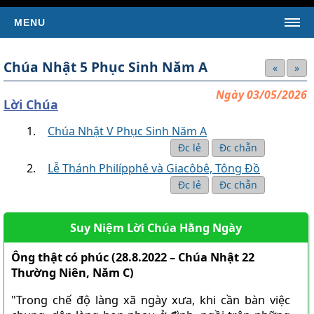
MENU
TRANG CHỦ
Chúa Nhật 5 Phục Sinh Năm A
«
»
TIN TỨC
Ngày 03/05/2026
Tin Giáo Hội Hoàn Vũ
Lời Chúa
Tin Giáo Hội Việt Nam
Chúa Nhật V Phục Sinh Năm A
Tin Giáo Xứ
Đc lẻ
Đc chẵn
Lễ Thánh Philípphê và Giacôbê, Tông Ðồ
Tin Tổng Hợp
Đc lẻ
Đc chẵn
KINH THÁNH
SÁCH TÂN ƯỚC
Suy Niệm Lời Chúa Hằng Ngày
Kinh Thánh Tân Ước (Bản dịch của LM Nguyễn Thế
Thuấn)
Ông thật có phúc (28.8.2022 – Chúa Nhật 22
Kinh Thánh Tân Ước (Bản dịch Việt ngữ của Nhóm Phiên
Thường Niên, Năm C)
Dịch Các Giờ Kinh Phụng Vụ)
"Trong chế độ làng xã ngày xưa, khi cần bàn việc
SÁCH CỰU ƯỚC