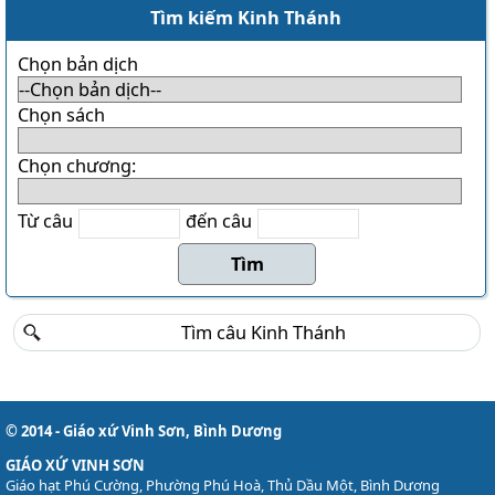
Danh sách khu Du Sinh
Tìm kiếm Kinh Thánh
Danh sách khu Bảo Lộc
Chọn bản dịch
THÁNH CA
Download LỜI BÀI HÁT
Chọn sách
Danh sách bài hát MP3
Chọn chương:
Danh sách Album
Danh sách bài hát
Từ câu
đến câu
Thánh ca trong Thánh Lễ
Tải về (file pdf và encore)
TÀI LIỆU
Các mẫu phiếu đăng ký
Lịch sử Giáo xứ
Đôi nét về Giáo xứ ...
© 2014 - Giáo xứ Vinh Sơn, Bình Dương
GIÁO XỨ VINH SƠN
Giáo hạt Phú Cường, Phường Phú Hoà, Thủ Dầu Một, Bình Dương