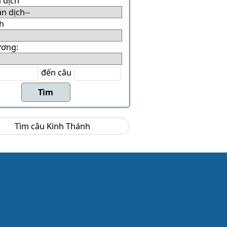
 dịch
h
ương:
đến câu