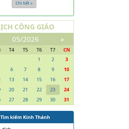
Chi tiết »
LỊCH CÔNG GIÁO
05/2026
»
3
T4
T5
T6
T7
CN
1
2
3
6
7
8
9
10
2
13
14
15
16
17
9
20
21
22
23
24
6
27
28
29
30
31
Tìm kiếm Kinh Thánh