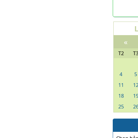
«
T2
T
4
5
11
1
18
1
25
2