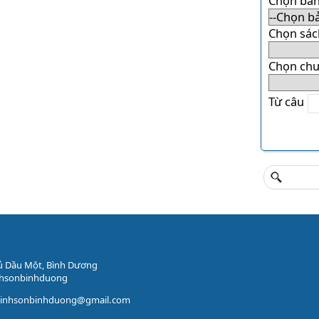
Chọn bản
Chọn sác
Chọn ch
Từ câu
ủ Dầu Một, Bình Dương
nhsonbinhduong
vinhsonbinhduong@gmail.com