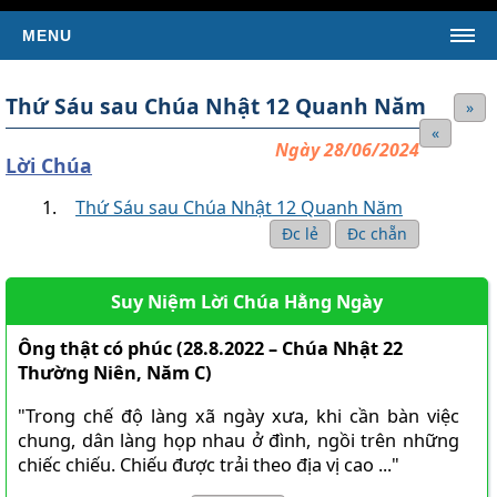
MENU
TRANG CHỦ
Thứ Sáu sau Chúa Nhật 12 Quanh Năm
»
TIN TỨC
«
Ngày 28/06/2024
Tin Giáo Hội Hoàn Vũ
Lời Chúa
Tin Giáo Hội Việt Nam
Thứ Sáu sau Chúa Nhật 12 Quanh Năm
Tin Giáo Xứ
Đc lẻ
Đc chẵn
Tin Tổng Hợp
Suy Niệm Lời Chúa Hằng Ngày
KINH THÁNH
SÁCH TÂN ƯỚC
Ông thật có phúc (28.8.2022 – Chúa Nhật 22
Thường Niên, Năm C)
Kinh Thánh Tân Ước (Bản dịch của LM Nguyễn Thế
Thuấn)
"Trong chế độ làng xã ngày xưa, khi cần bàn việc
Kinh Thánh Tân Ước (Bản dịch Việt ngữ của Nhóm Phiên
chung, dân làng họp nhau ở đình, ngồi trên những
Dịch Các Giờ Kinh Phụng Vụ)
chiếc chiếu. Chiếu được trải theo địa vị cao ..."
SÁCH CỰU ƯỚC