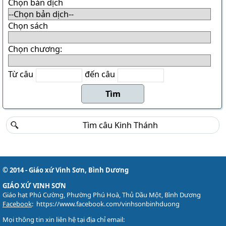
Danh sách khu Du Sinh
Chọn bản dịch
Danh sách khu Bảo Lộc
Chọn sách
THÁNH CA
Chọn chương:
Download LỜI BÀI HÁT
Danh sách bài hát MP3
Từ câu
đến câu
Danh sách Album
Danh sách bài hát
Thánh ca trong Thánh Lễ
Tải về (file pdf và encore)
TÀI LIỆU
Các mẫu phiếu đăng ký
© 2014 - Giáo xứ Vinh Sơn, Bình Dương
Lịch sử Giáo xứ
GIÁO XỨ VINH SƠN
Giáo hạt Phú Cường, Phường Phú Hoà, Thủ Dầu Một, Bình Dương
Đôi nét về Giáo xứ ...
Facebook
:
https://www.facebook.com/vinhsonbinhduong
Mọi thông tin xin liên hệ tại địa chỉ email: