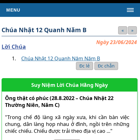
MENU
TRANG CHỦ
Chúa Nhật 12 Quanh Năm B
«
»
TIN TỨC
Ngày 23/06/2024
Tin Giáo Hội Hoàn Vũ
Lời Chúa
Tin Giáo Hội Việt Nam
Chúa Nhật 12 Quanh Năm Năm B
Tin Giáo Xứ
Đc lẻ
Đc chẵn
Tin Tổng Hợp
Suy Niệm Lời Chúa Hằng Ngày
KINH THÁNH
SÁCH TÂN ƯỚC
Ông thật có phúc (28.8.2022 – Chúa Nhật 22
Thường Niên, Năm C)
Kinh Thánh Tân Ước (Bản dịch của LM Nguyễn Thế
Thuấn)
"Trong chế độ làng xã ngày xưa, khi cần bàn việc
Kinh Thánh Tân Ước (Bản dịch Việt ngữ của Nhóm Phiên
chung, dân làng họp nhau ở đình, ngồi trên những
Dịch Các Giờ Kinh Phụng Vụ)
chiếc chiếu. Chiếu được trải theo địa vị cao ..."
SÁCH CỰU ƯỚC