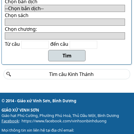
Danh sách khu Du Sinh
Chọn bản dịch
Danh sách khu Bảo Lộc
Chọn sách
THÁNH CA
Chọn chương:
Download LỜI BÀI HÁT
Danh sách bài hát MP3
Từ câu
đến câu
Danh sách Album
Danh sách bài hát
Thánh ca trong Thánh Lễ
Tải về (file pdf và encore)
TÀI LIỆU
Các mẫu phiếu đăng ký
© 2014 - Giáo xứ Vinh Sơn, Bình Dương
Lịch sử Giáo xứ
GIÁO XỨ VINH SƠN
Giáo hạt Phú Cường, Phường Phú Hoà, Thủ Dầu Một, Bình Dương
Đôi nét về Giáo xứ ...
Facebook
:
https://www.facebook.com/vinhsonbinhduong
Mọi thông tin xin liên hệ tại địa chỉ email: