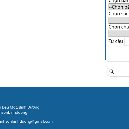
Chọn bản
Chọn sác
Chọn ch
Từ câu
ủ Dầu Một, Bình Dương
nhsonbinhduong
vinhsonbinhduong@gmail.com