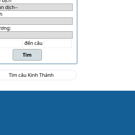
 dịch
h
ương:
đến câu