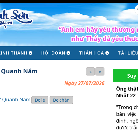
KINH THÁNH
HỘI ĐOÀN
THÁNH CA
TÀI LIỆ
7 Quanh Năm
«
»
Suy
Ngày 27/07/2026
Ông thật
Nhật 22
17 Quanh Năm
Đc lẻ
Đc chẵn
"Trong c
bàn việc
đình, ngồ
được trải 