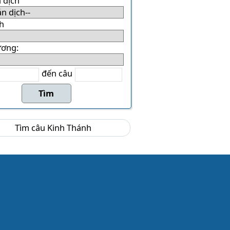
 dịch
h
ương:
đến câu