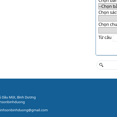
Chọn bản
Chọn sác
Chọn ch
Từ câu
ủ Dầu Một, Bình Dương
nhsonbinhduong
vinhsonbinhduong@gmail.com