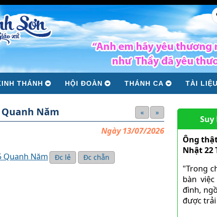
KINH THÁNH
HỘI ĐOÀN
THÁNH CA
TÀI LIỆ
5 Quanh Năm
«
»
Suy
Ngày 13/07/2026
Ông thật
Nhật 22
15 Quanh Năm
Đc lẻ
Đc chẵn
"Trong c
bàn việc
đình, ngồ
được trải 