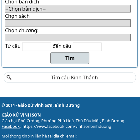
Danh sách khu Du Sinh
Chọn bản dịch
Danh sách khu Bảo Lộc
Chọn sách
THÁNH CA
Chọn chương:
Download LỜI BÀI HÁT
Danh sách bài hát MP3
Từ câu
đến câu
Danh sách Album
Danh sách bài hát
Thánh ca trong Thánh Lễ
Tải về (file pdf và encore)
TÀI LIỆU
Các mẫu phiếu đăng ký
© 2014 - Giáo xứ Vinh Sơn, Bình Dương
Lịch sử Giáo xứ
GIÁO XỨ VINH SƠN
Giáo hạt Phú Cường, Phường Phú Hoà, Thủ Dầu Một, Bình Dương
Đôi nét về Giáo xứ ...
Facebook
:
https://www.facebook.com/vinhsonbinhduong
Mọi thông tin xin liên hệ tại địa chỉ email: