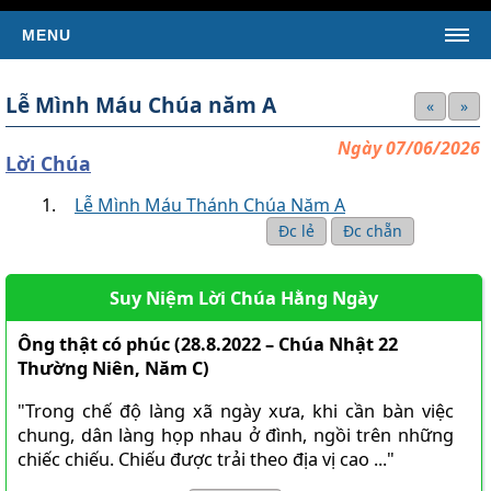
MENU
TRANG CHỦ
Lễ Mình Máu Chúa năm A
«
»
TIN TỨC
Ngày 07/06/2026
Tin Giáo Hội Hoàn Vũ
Lời Chúa
Tin Giáo Hội Việt Nam
Lễ Mình Máu Thánh Chúa Năm A
Tin Giáo Xứ
Đc lẻ
Đc chẵn
Tin Tổng Hợp
Suy Niệm Lời Chúa Hằng Ngày
KINH THÁNH
SÁCH TÂN ƯỚC
Ông thật có phúc (28.8.2022 – Chúa Nhật 22
Thường Niên, Năm C)
Kinh Thánh Tân Ước (Bản dịch của LM Nguyễn Thế
Thuấn)
"Trong chế độ làng xã ngày xưa, khi cần bàn việc
Kinh Thánh Tân Ước (Bản dịch Việt ngữ của Nhóm Phiên
chung, dân làng họp nhau ở đình, ngồi trên những
Dịch Các Giờ Kinh Phụng Vụ)
chiếc chiếu. Chiếu được trải theo địa vị cao ..."
SÁCH CỰU ƯỚC