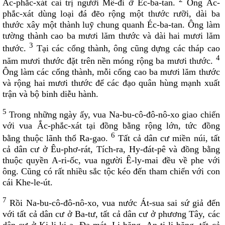
Ắc-phắc-xát cai trị người Mê-đi ở Éc-ba-tan.
Ông Ắc-
Kinh Thánh Cựu Ước (Bản dịch Việt ngữ của Nhóm Phiên
Dịch Các Giờ Kinh Phụng Vụ)
phắc-xát dùng loại đá đẽo rộng một thước rưỡi, dài ba
thước xây một thành luỹ chung quanh Éc-ba-tan. Ông làm
Kinh Thánh Cựu Ước (Bản dịch Việt Ngữ của Linh Mục
tường thành cao ba mươi lăm thước và dài hai mươi lăm
Nguyễn Thế Thuấn, CSsR.)
3
thước.
Tại các cổng thành, ông cũng dựng các tháp cao
Kinh Thánh MP3
4
năm mươi thước đặt trên nền móng rộng ba mươi thước.
Kinh Thánh Tân Ước MP3
Ông làm các cổng thành, mỗi cổng cao ba mươi lăm thước
THÁNH KINH CỰU ƯỚC MP3
và rộng hai mươi thước để các đạo quân hùng mạnh xuất
trận và bộ binh diễu hành.
HỘI ĐOÀN
5
Trong những ngày ấy, vua Na-bu-cô-đô-nô-xo giao chiến
Giới Gia Trưởng
với vua Ắc-phắc-xát tại đồng bằng rộng lớn, tức đồng
Thu chi Gia trưởng
6
bằng thuộc lãnh thổ Ra-gao.
Tất cả dân cư miền núi, tất
Danh sách Gia trưởng
cả dân cư ở Êu-phơ-rát, Tích-ra, Hy-đát-pê và đồng bằng
thuộc quyền A-ri-ốc, vua người Ê-ly-mai đều về phe với
Giáo khu
ông. Cũng có rất nhiều sắc tộc kéo đến tham chiến với con
DS giáo dân Vinh Sơn
cái Khe-le-út.
Danh sách khu Mai Liên
7
Rồi Na-bu-cô-đô-nô-xo, vua nước Át-sua sai sứ giả đến
Danh sách khu Thánh Mẫu
với tất cả dân cư ở Ba-tư, tất cả dân cư ở phương Tây, các