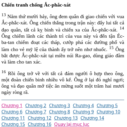
Chiến tranh chống Ắc-phắc-xát
13
Năm thứ mười bảy, ông đem quân đi giao chiến với vua
Ắc-phắc-xát. Ông chiến thắng trong trận này: đẩy lui tất cả
14
đạo quân, tất cả kỵ binh và chiến xa của Ắc-phắc-xát.
Ông chiếm lãnh các thành trì của vua này và đến tận Éc-
ba-tan chiếm đoạt các tháp, cướp phá các đường phố và
15
làm cho vẻ mỹ lệ của thành ấy trở nên nhơ nhuốc.
Ông
bắt được Ắc-phắc-xát tại miền núi Ra-gao, dùng giáo đâm
và làm cho tan xác.
16
Rồi ông trở về với tất cả đám người ô hợp theo ông,
một đoàn chiến binh nhiều vô kể. Ông ở lại đó nghỉ ngơi;
ông và đạo quân mở tiệc ăn mừng suốt một trăm hai mươi
ngày ròng rã.
Chương 1
Chương 2
Chương 3
Chương 4
Chương 5
Chương 6
Chương 7
Chương 8
Chương 9
Chương 10
Chương 11
Chương 12
Chương 13
Chương 14
Chương 15
Chương 16
Quay lại mục lục