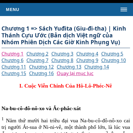
MENU
TRANG CHỦ
Chương 1 => Sách Yuđita (Giu-đi-tha) | Kinh
TIN TỨC
Thánh Cựu Ước (Bản dịch Việt ngữ của
Nhóm Phiên Dịch Các Giờ Kinh Phụng Vụ)
Tin Giáo Hội Hoàn Vũ
Tin Giáo Hội Việt Nam
Chương 1
Chương 2
Chương 3
Chương 4
Chương 5
Chương 6
Chương 7
Chương 8
Chương 9
Chương 10
Tin Giáo Xứ
Chương 11
Chương 12
Chương 13
Chương 14
Tin Tổng Hợp
Chương 15
Chương 16
Quay lại mục lục
KINH THÁNH
I. Cuộc Viễn Chinh Của Hô-Lô-Phéc-Nê
SÁCH TÂN ƯỚC
Kinh Thánh Tân Ước (Bản dịch của LM Nguyễn Thế
Thuấn)
Na-bu-cô-đô-nô-xo và Ắc-phắc-xát
Kinh Thánh Tân Ước (Bản dịch Việt ngữ của Nhóm Phiên
Dịch Các Giờ Kinh Phụng Vụ)
1
Năm thứ mười hai triều đại vua Na-bu-cô-đô-nô-xo cai
trị người Át-sua ở Ni-ni-vê, một thành phố lớn, là lúc vua
SÁCH CỰU ƯỚC
2