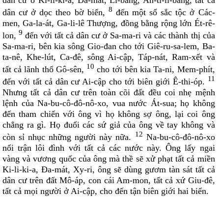
dân cư ở Ki-li-ki-a, Ða-mát, Li-băng, An-ti-li-băng, tất cả
Danh sách khu Du Sinh
8
dân cư ở dọc theo bờ biển,
đến một số sắc tộc ở Các-
Danh sách khu Bảo Lộc
men, Ga-la-át, Ga-li-lê Thượng, đồng bằng rộng lớn Ét-rê-
9
THÁNH CA
lon,
đến với tất cả dân cư ở Sa-ma-ri và các thành thị của
Sa-ma-ri, bên kia sông Gio-đan cho tới Giê-ru-sa-lem, Ba-
Download LỜI BÀI HÁT
ta-nê, Khe-lút, Ca-đê, sông Ai-cập, Táp-nát, Ram-xết và
Danh sách bài hát MP3
10
tất cả lãnh thổ Gô-sên,
cho tới bên kia Ta-ni, Mem-phít,
11
Danh sách Album
đến với tất cả dân cư Ai-cập cho tới biên giới Ê-thi-óp.
Nhưng tất cả dân cư trên toàn cõi đất đều coi nhẹ mệnh
Danh sách bài hát
lệnh của Na-bu-cô-đô-nô-xo, vua nước Át-sua; họ không
Thánh ca trong Thánh Lễ
đến tham chiến với ông vì họ không sợ ông, lại coi ông
chẳng ra gì. Họ đuổi các sứ giả của ông về tay không và
Tải về (file pdf và encore)
12
còn sỉ nhục những người này nữa.
Na-bu-cô-đô-nô-xo
TÀI LIỆU
nổi trận lôi đình với tất cả các nước này. Ông lấy ngai
vàng và vương quốc của ông mà thề sẽ xử phạt tất cả miền
Các mẫu phiếu đăng ký
Ki-li-ki-a, Ða-mát, Xy-ri, ông sẽ dùng gươm tàn sát tất cả
Lịch sử Giáo xứ
dân cư trên đất Mô-áp, con cái Am-mon, tất cả xứ Giu-đê,
tất cả mọi người ở Ai-cập, cho đến tận biên giới hai biển.
Đôi nét về Giáo xứ ...