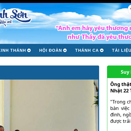
KINH THÁNH
HỘI ĐOÀN
THÁNH CA
TÀI LIỆ
Suy
Ông thật
Nhật 22
"Trong c
bàn việc
đình, ngồ
được trải 