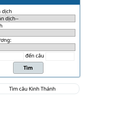
 dịch
h
ương:
đến câu