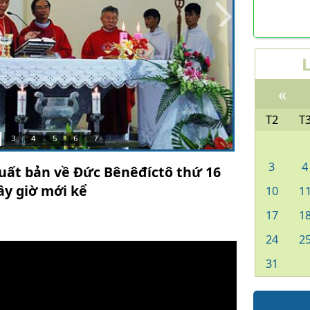
«
T2
T
3
4
5
6
7
3
4
xuất bản về Đức Bênêđíctô thứ 16
ây giờ mới kể
10
1
17
1
24
2
31