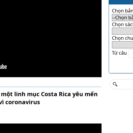
Chọn bản
Chọn sác
Chọn ch
Từ câu
a một linh mục Costa Rica yêu mến
vì coronavirus