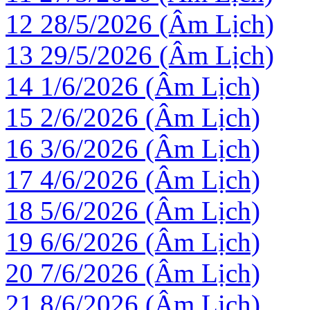
12
28/5/2026 (Âm Lịch)
13
29/5/2026 (Âm Lịch)
14
1/6/2026 (Âm Lịch)
15
2/6/2026 (Âm Lịch)
16
3/6/2026 (Âm Lịch)
17
4/6/2026 (Âm Lịch)
18
5/6/2026 (Âm Lịch)
19
6/6/2026 (Âm Lịch)
20
7/6/2026 (Âm Lịch)
21
8/6/2026 (Âm Lịch)