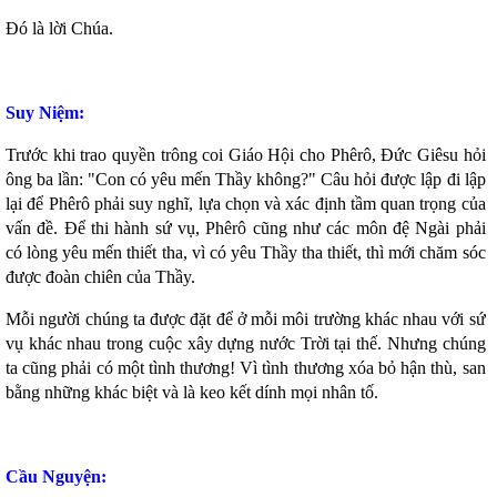
Ðó là lời Chúa.
Suy Niệm:
Trước khi trao quyền trông coi Giáo Hội cho Phêrô, Ðức Giêsu hỏi
ông ba lần: "Con có yêu mến Thầy không?" Câu hỏi được lập đi lập
lại để Phêrô phải suy nghĩ, lựa chọn và xác định tầm quan trọng của
vấn đề. Ðể thi hành sứ vụ, Phêrô cũng như các môn đệ Ngài phải
có lòng yêu mến thiết tha, vì có yêu Thầy tha thiết, thì mới chăm sóc
được đoàn chiên của Thầy.
Mỗi người chúng ta được đặt để ở mỗi môi trường khác nhau với sứ
vụ khác nhau trong cuộc xây dựng nước Trời tại thế. Nhưng chúng
ta cũng phải có một tình thương! Vì tình thương xóa bỏ hận thù, san
bằng những khác biệt và là keo kết dính mọi nhân tố.
Cầu Nguyện: