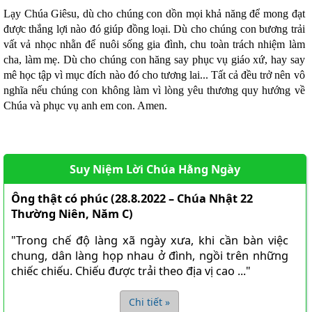
Lạy Chúa Giêsu, dù cho chúng con dồn mọi khả năng để mong đạt
được thắng lợi nào đó giúp đồng loại. Dù cho chúng con bương trải
vất vả nhọc nhằn để nuôi sống gia đình, chu toàn trách nhiệm làm
cha, làm mẹ. Dù cho chúng con hăng say phục vụ giáo xứ, hay say
mê học tập vì mục đích nào đó cho tương lai... Tất cả đều trở nên vô
nghĩa nếu chúng con không làm vì lòng yêu thương quy hướng về
Chúa và phục vụ anh em con. Amen.
Suy Niệm Lời Chúa Hằng Ngày
Ông thật có phúc (28.8.2022 – Chúa Nhật 22
Thường Niên, Năm C)
"Trong chế độ làng xã ngày xưa, khi cần bàn việc
chung, dân làng họp nhau ở đình, ngồi trên những
chiếc chiếu. Chiếu được trải theo địa vị cao ..."
Chi tiết »