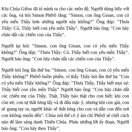
Khi Chúa Giêsu đã tỏ mình ra cho các môn đệ, Người dùng bữa với
các ông, và hỏi Simon Phêrô rằng: "Simon, con ông Gioan, con có
yêu mến Thầy hơn những người này không?" Ông đáp: "Thưa
Thầy: Có, Thầy biết con yêu mến Thầy". Người bảo ông: "Con hãy
chăn dắt các chiên con của Thầy".
Người lại hỏi: "Simon, con ông Gioan, con có yêu mến Thầy
không?" Ông đáp: "Thưa Thầy: Có, Thầy biết con yêu mến Thầy".
Người bảo ông: "Con hãy chăn dắt các chiên con của Thầy".
Người hỏi ông lần thứ ba: "Simon, con ông Gioan, con có yêu mến
Thầy không?" Phêrô buồn phiền, vì thấy Thầy hỏi lần thứ ba "Con
có yêu mến Thầy không?" Ông đáp: "Thưa Thầy, Thầy biết mọi sự:
Thầy biết con yêu mến Thầy" Người bảo ông: "Con hãy chăn dắt
các chiên mẹ của Thầy. Thật, Thầy bảo thật cho con biết: khi con
còn trẻ, con tự thắt lưng lấy và đi đâu mặc ý, nhưng khi con già, con
sẽ giang tay ra, người khác sẽ thắt lưng cho con và dẫn con đến nơi
con không muốn đến". Chúa nói thế có ý ám chỉ Phêrô sẽ chết cách
nào để làm sáng danh Thiên Chúa. Phán những lời ấy đoạn, Người
bảo ông: "Con hãy theo Thầy".