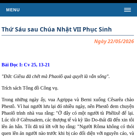
MENU
TRANG CHỦ
Thứ Sáu sau Chúa Nhật VII Phục Sinh
TIN TỨC
Ngày 22/05/2026
Tin Giáo Hội Hoàn Vũ
Tin Giáo Hội Việt Nam
Tin Giáo Xứ
Bài Ðọc I: Cv 25, 13-21
Tin Tổng Hợp
"Ðức Giêsu đã chết mà Phaolô quả quyết là vẫn sống".
KINH THÁNH
Trích sách Tông đồ Công vụ.
SÁCH TÂN ƯỚC
Trong những ngày ấy, vua Agrippa và Berni xuống Cêsarêa chào
Kinh Thánh Tân Ước (Bản dịch của LM Nguyễn Thế
Phestô. Vì hai người lưu lại đó nhiều ngày, nên Phestô đem chuyện
Thuấn)
Phaolô trình nhà vua rằng: "Ở đây có một người tù Phêlixê để lại.
Kinh Thánh Tân Ước (Bản dịch Việt ngữ của Nhóm Phiên
Lúc tôi ở Giêrusalem, các thượng tế và kỳ lão Do-thái đã đến xin tôi
Dịch Các Giờ Kinh Phụng Vụ)
lên án hắn. Tôi đã trả lời với họ rằng: "Người Rôma không có thói
SÁCH CỰU ƯỚC
quen lên án người nào trước khi bị cáo đối diện với nguyên cáo, và