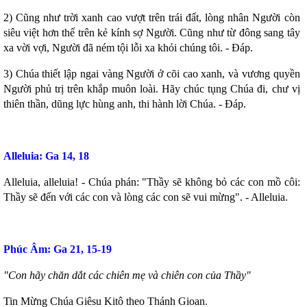
Danh sách khu Du Sinh
2) Cũng như trời xanh cao vượt trên trái đất, lòng nhân Người còn
Danh sách khu Bảo Lộc
siêu việt hơn thế trên kẻ kính sợ Người. Cũng như từ đông sang tây
THÁNH CA
xa vời vợi, Người đã ném tội lỗi xa khỏi chúng tôi. - Ðáp.
Download LỜI BÀI HÁT
3) Chúa thiết lập ngai vàng Người ở cõi cao xanh, và vương quyền
Người phủ trị trên khắp muôn loài. Hãy chúc tụng Chúa đi, chư vị
Danh sách bài hát MP3
thiên thần, dũng lực hùng anh, thi hành lời Chúa. - Ðáp.
Danh sách Album
Danh sách bài hát
Thánh ca trong Thánh Lễ
Alleluia: Ga 14, 18
Tải về (file pdf và encore)
Alleluia, alleluia! - Chúa phán: "Thầy sẽ không bỏ các con mồ côi:
Thầy sẽ đến với các con và lòng các con sẽ vui mừng". - Alleluia.
TÀI LIỆU
Các mẫu phiếu đăng ký
Lịch sử Giáo xứ
Phúc Âm: Ga 21, 15-19
Đôi nét về Giáo xứ ...
"Con hãy chăn dắt các chiên mẹ và chiên con của Thầy"
Tin Mừng Chúa Giêsu Kitô theo Thánh Gioan.