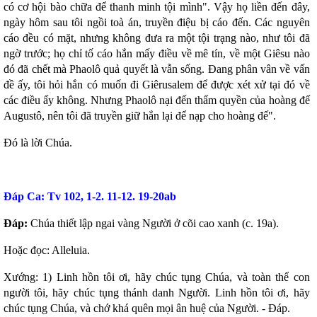
có cơ hội bào chữa để thanh minh tội mình". Vậy họ liền đến đây,
Kinh Thánh Cựu Ước (Bản dịch Việt ngữ của Nhóm Phiên
Dịch Các Giờ Kinh Phụng Vụ)
ngày hôm sau tôi ngồi toà án, truyền điệu bị cáo đến. Các nguyên
cáo đều có mặt, nhưng không đưa ra một tội trạng nào, như tôi đã
Kinh Thánh Cựu Ước (Bản dịch Việt Ngữ của Linh Mục
Nguyễn Thế Thuấn, CSsR.)
ngờ trước; họ chỉ tố cáo hắn mấy điều về mê tín, về một Giêsu nào
đó đã chết mà Phaolô quả quyết là vẫn sống. Ðang phân vân về vấn
Kinh Thánh MP3
đề ấy, tôi hỏi hắn có muốn đi Giêrusalem để được xét xử tại đó về
Kinh Thánh Tân Ước MP3
các điều ấy không. Nhưng Phaolô nại đến thẩm quyền của hoàng đế
THÁNH KINH CỰU ƯỚC MP3
Augustô, nên tôi đã truyền giữ hắn lại để nạp cho hoàng đế".
HỘI ĐOÀN
Ðó là lời Chúa.
Giới Gia Trưởng
Thu chi Gia trưởng
Ðáp Ca: Tv 102, 1-2. 11-12. 19-20ab
Danh sách Gia trưởng
Ðáp:
Chúa thiết lập ngai vàng Người ở cõi cao xanh (c. 19a).
Giáo khu
Hoặc đọc: Alleluia.
DS giáo dân Vinh Sơn
Danh sách khu Mai Liên
Xướng: 1) Linh hồn tôi ơi, hãy chúc tụng Chúa, và toàn thể con
người tôi, hãy chúc tụng thánh danh Người. Linh hồn tôi ơi, hãy
Danh sách khu Thánh Mẫu
chúc tụng Chúa, và chớ khá quên mọi ân huệ của Người. - Ðáp.